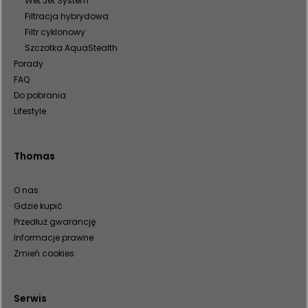
Wet Jet System
Filtracja hybrydowa
Filtr cyklonowy
Szczotka AquaStealth
Porady
FAQ
Do pobrania
Lifestyle
Thomas
O nas
Gdzie kupić
Przedłuż gwarancję
Informacje prawne
Zmień cookies
Serwis