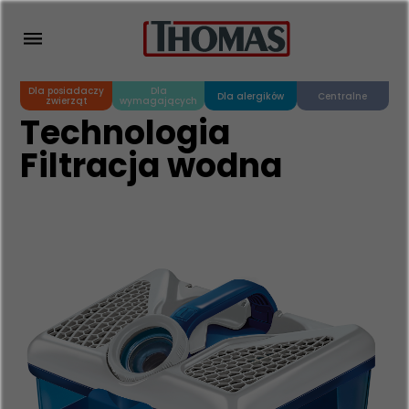
Dla posiadaczy
Dla
Dla alergików
Centralne
zwierząt
wymagających
Technologia
Filtracja wodna