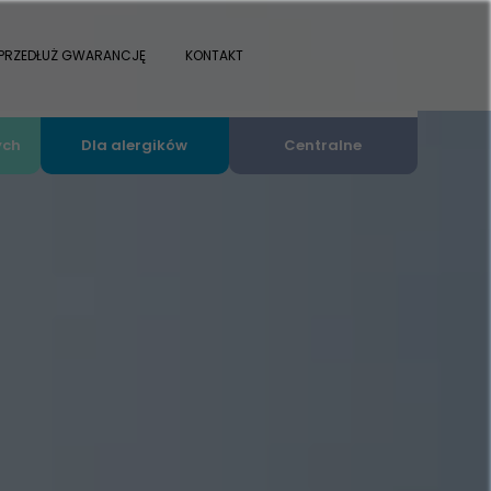
PRZEDŁUŻ GWARANCJĘ
KONTAKT
ych
Dla alergików
Centralne