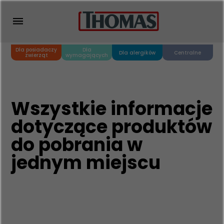
Dla posiadaczy
Dla
Dla alergików
Centralne
zwierząt
wymagających
Wszystkie informacje
dotyczące produktów
do pobrania w
jednym miejscu