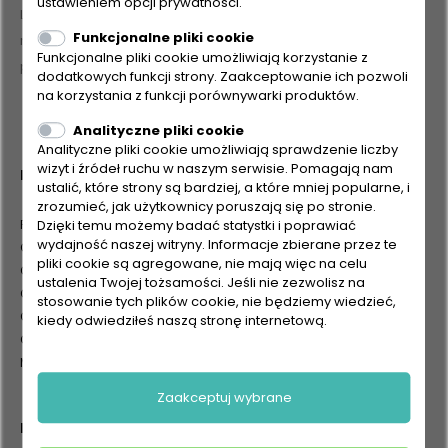
ustawieniem opcji prywatności.
Lata tradycji w połączeniu z nowoczesnymi technologiami i
Funkcjonalne pliki cookie
niemiecką jakością w walce z codziennością - czysta
Funkcjonalne pliki cookie umożliwiają korzystanie z
przyjemność!
dodatkowych funkcji strony. Zaakceptowanie ich pozwoli
na korzystania z funkcji porównywarki produktów.
Analityczne pliki cookie
Analityczne pliki cookie umożliwiają sprawdzenie liczby
wizyt i źródeł ruchu w naszym serwisie. Pomagają nam
Produkty
ustalić, które strony są bardziej, a które mniej popularne, i
zrozumieć, jak użytkownicy poruszają się po stronie.
Produkty
Dzięki temu możemy badać statystki i poprawiać
wydajność naszej witryny. Informacje zbierane przez te
Odkurzacze z filtrem wodnym
pliki cookie są agregowane, nie mają więc na celu
Odkurzacze piorące z filtrem wodnym
ustalenia Twojej tożsamości. Jeśli nie zezwolisz na
Odkurzacze hybrydowe
stosowanie tych plików cookie, nie będziemy wiedzieć,
Odkurzacze hybrydowe piorące
kiedy odwiedziłeś naszą stronę internetową.
Odkurzacze pionowe
Myjki parowe
Zaakceptuj wybrane
Baza wiedzy