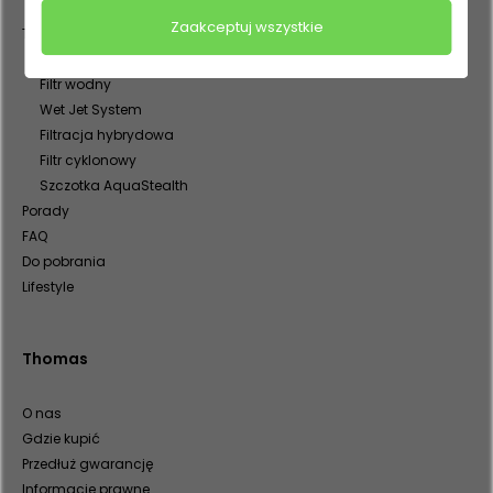
Zaakceptuj wszystkie
Technologie
Technologie
Filtr wodny
Wet Jet System
Filtracja hybrydowa
Filtr cyklonowy
Szczotka AquaStealth
Porady
FAQ
Do pobrania
Lifestyle
Thomas
O nas
Gdzie kupić
Przedłuż gwarancję
Informacje prawne