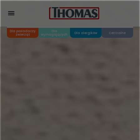
Dla posiadaczy
Dla
Dla alergików
Centralne
zwierząt
wymagających