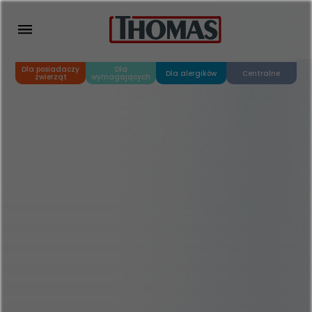
Dla posiadaczy
Dla
Dla alergików
Centralne
zwierząt
wymagających