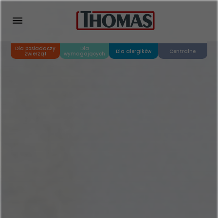
Dla posiadaczy
Dla
Dla alergików
Centralne
zwierząt
wymagających