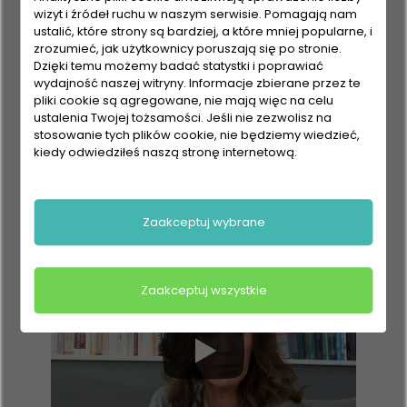
wizyt i źródeł ruchu w naszym serwisie. Pomagają nam
ustalić, które strony są bardziej, a które mniej popularne, i
zrozumieć, jak użytkownicy poruszają się po stronie.
Dzięki temu możemy badać statystki i poprawiać
wydajność naszej witryny. Informacje zbierane przez te
Pani Gadżet testuje
pliki cookie są agregowane, nie mają więc na celu
ustalenia Twojej tożsamości. Jeśli nie zezwolisz na
odkurzacz THOMAS
stosowanie tych plików cookie, nie będziemy wiedzieć,
kiedy odwiedziłeś naszą stronę internetową.
AQUA+ ALLERGY &
FAMILY
Zaakceptuj wybrane
Zaakceptuj wszystkie