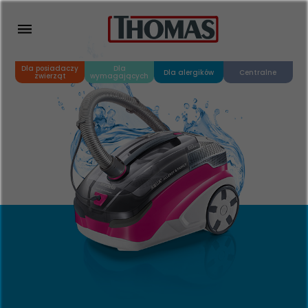
Dla posiadaczy
Dla
Dla alergików
Centralne
zwierząt
wymagających