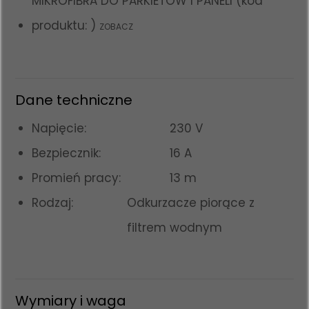
MIKROFIBRA DO PARKIETÓW I PANELI (kod
produktu: )
ZOBACZ
Dane techniczne
Napięcie:
230 V
Bezpiecznik:
16 A
Promień pracy:
13 m
Rodzaj:
Odkurzacze piorące z
filtrem wodnym
Wymiary i waga