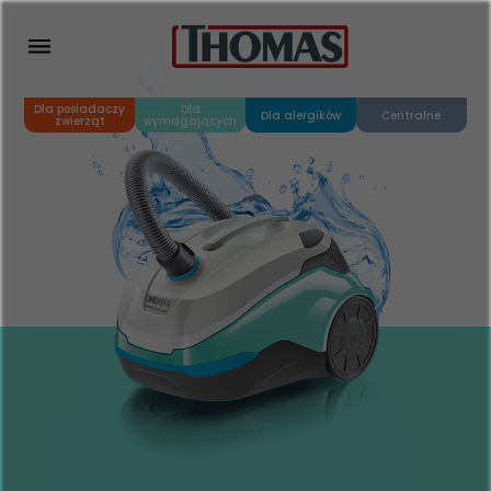
Dla posiadaczy
Dla
Dla alergików
Centralne
zwierząt
wymagających