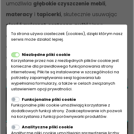
umożliwia
głębokie czyszczenie
mebli
,
materacy
i
tapicerki
, skutecznie usuwając
sierść zwierząt
,
roztocza
,
pyłki
i inne
Ta strona używa ciasteczek (cookies), dzięki którym nasz
alergeny
, co czyni ją idealnym rozwiązaniem
serwis może działać lepiej.
dla
alergików
oraz
właścicieli zwierząt
, którzy
Niezbędne pliki cookie
chcą cieszyć się
higienicznie czystym domem
Korzystanie przez nas z niezbędnych plików cookie jest
konieczne dla prawidłowego funkcjonowania strony
bez dodatkowego wysiłku.
internetowej. Pliki te są instalowane w szczególności na
potrzeby zapamiętywania sesji logowania lub
wypełniania formularzy, a także w celach związanych
ustawieniem opcji prywatności.
Funkcjonalne pliki cookie
Funkcjonalne pliki cookie umożliwiają korzystanie z
dodatkowych funkcji strony. Zaakceptowanie ich pozwoli
na korzystania z funkcji porównywarki produktów.
Analityczne pliki cookie
Analityczne pliki cookie umożliwiają sprawdzenie liczby