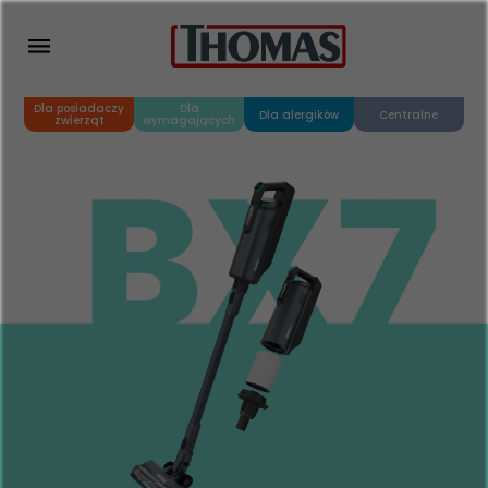
Dla posiadaczy
Dla
Dla alergików
Centralne
zwierząt
wymagających