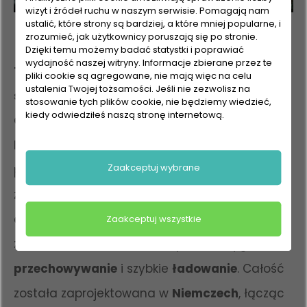
wizyt i źródeł ruchu w naszym serwisie. Pomagają nam
ustalić, które strony są bardziej, a które mniej popularne, i
zrozumieć, jak użytkownicy poruszają się po stronie.
Dzięki temu możemy badać statystki i poprawiać
wydajność naszej witryny. Informacje zbierane przez te
Thomas BX7
to kompleksowe rozwiązanie do
pliki cookie są agregowane, nie mają więc na celu
ustalenia Twojej tożsamości. Jeśli nie zezwolisz na
sprzątania
dla wymagających użytkowników.
stosowanie tych plików cookie, nie będziemy wiedzieć,
kiedy odwiedziłeś naszą stronę internetową.
Odkurzacz o mocy 400 W
, wzbogacony o
liczne innowacje dla
alergików
, gwarantuje
Zaakceptuj wybrane
perfekcyjną
czystość
w całym domu. W
zestawie znajdują się wszystkie praktyczne
akcesoria
, a
stacja ładowania
, którą można
Zaakceptuj wszystkie
zamontować na ścianie, zapewnia wygodne
przechowywanie
i szybkie
ładowanie
. Całość
została zaprojektowana w
Niemczech
, łącząc