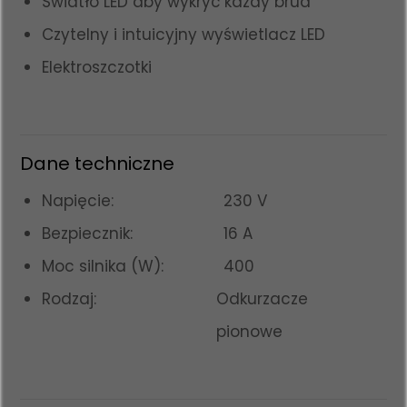
Światło LED aby wykryć każdy brud
Czytelny i intuicyjny wyświetlacz LED
Elektroszczotki
Dane techniczne
Napięcie:
230 V
Bezpiecznik:
16 A
Moc silnika (W):
400
Rodzaj:
Odkurzacze
pionowe