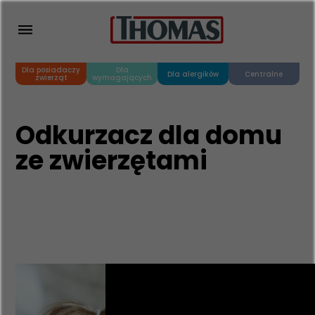
Dla posiadaczy
Dla
Dla alergików
Centralne
zwierząt
wymagających
Odkurzacz dla domu
ze zwierzętami