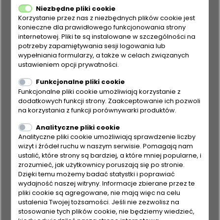
Niezbędne pliki cookie
Korzystanie przez nas z niezbędnych plików cookie jest
konieczne dla prawidłowego funkcjonowania strony
internetowej. Pliki te są instalowane w szczególności na
potrzeby zapamiętywania sesji logowania lub
wypełniania formularzy, a także w celach związanych
ustawieniem opcji prywatności.
Funkcjonalne pliki cookie
Funkcjonalne pliki cookie umożliwiają korzystanie z
dodatkowych funkcji strony. Zaakceptowanie ich pozwoli
na korzystania z funkcji porównywarki produktów.
Analityczne pliki cookie
Analityczne pliki cookie umożliwiają sprawdzenie liczby
wizyt i źródeł ruchu w naszym serwisie. Pomagają nam
ustalić, które strony są bardziej, a które mniej popularne, i
zrozumieć, jak użytkownicy poruszają się po stronie.
Dzięki temu możemy badać statystki i poprawiać
Hybrydowy odkurzacz
wyposażony
wydajność naszej witryny. Informacje zbierane przez te
pliki cookie są agregowane, nie mają więc na celu
w
dwa rodzaje filtrów
pozostawia wybór
ustalenia Twojej tożsamości. Jeśli nie zezwolisz na
stosowanie tych plików cookie, nie będziemy wiedzieć,
użytkownikowi: codzienne odkurzanie bez