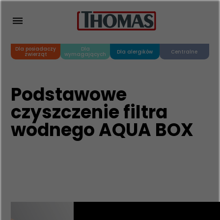
Dla posiadaczy
Dla
Dla alergików
Centralne
zwierząt
wymagających
Podstawowe
czyszczenie filtra
wodnego AQUA BOX