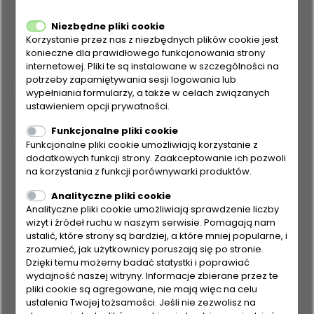
żywotność odkurzacza THOMAS. Wszystkie
Niezbędne pliki cookie
zdejmowane części oraz filtry piankowe skrzynki
Korzystanie przez nas z niezbędnych plików cookie jest
konieczne dla prawidłowego funkcjonowania strony
filtracyjnej można wyjąć i opłukać pod bieżącą
internetowej. Pliki te są instalowane w szczególności na
potrzeby zapamiętywania sesji logowania lub
wodą. Po podstawowym czyszczeniu zalecamy
wypełniania formularzy, a także w celach związanych
ustawieniem opcji prywatności.
pozostawienie otwartego pudełka do wyschnięcia.
Funkcjonalne pliki cookie
Wszystkie części AQUA BOX z wyjątkiem filtrów
Funkcjonalne pliki cookie umożliwiają korzystanie z
dodatkowych funkcji strony. Zaakceptowanie ich pozwoli
piankowych można myć w zmywarce.
na korzystania z funkcji porównywarki produktów.
Analityczne pliki cookie
Analityczne pliki cookie umożliwiają sprawdzenie liczby
wizyt i źródeł ruchu w naszym serwisie. Pomagają nam
ustalić, które strony są bardziej, a które mniej popularne, i
zrozumieć, jak użytkownicy poruszają się po stronie.
Dzięki temu możemy badać statystki i poprawiać
wydajność naszej witryny. Informacje zbierane przez te
pliki cookie są agregowane, nie mają więc na celu
ustalenia Twojej tożsamości. Jeśli nie zezwolisz na